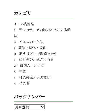
カテゴリ
0 BS内連絡
r 三つの死、その原因と神による解
決
s イエスのことば
t 義認・聖化・栄化
u 教会はどこで間違ったか
v にせ教師、あざける者
w 御国のたとえ話
x 聖霊
y 神の栄光と人の救い
z その他
バックナンバー