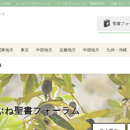
.S.A.
メッセージステーション
バイブルブックレット「BEACON」
Clay【クレ
ーク
聖書フォ
関東地方
東京
中部地方
近畿地方
中国地方
九州・沖縄
報
ぶね聖書フォーラム