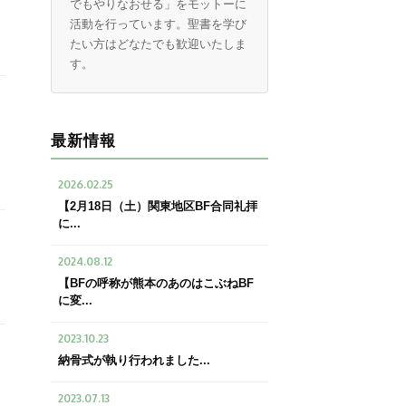
でもやりなおせる」をモットーに
活動を行っています。聖書を学び
たい方はどなたでも歓迎いたしま
す。
最新情報
2026.02.25
【2月18日（土）関東地区BF合同礼拝
に...
2024.08.12
【BFの呼称が熊本のあのはこぶねBF
に変...
2023.10.23
納骨式が執り行われました...
2023.07.13