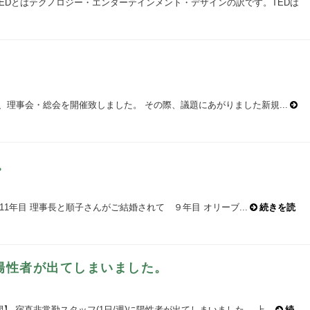
TEDとはテクノロジー・エンターテインメント・デザインの訳です。TEDは
年度、理事会・総会を開催致しました。 その際、議題にあがりました新規...
。
1年目 理事長と順子さんがご結婚されて ９年目 オリーブ...
続きを読
に陽性者が出てしまいました。
】 宿直非常勤スタッフ(1日/週)に陽性者が出てしまいました。 上...
続