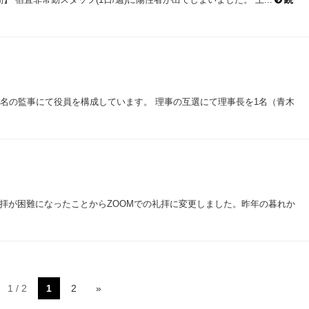
1名の監事にて役員を構成しています。 理事の互選にて理事長を1名（青木
礼拝が困難になったことからZOOMでの礼拝に変更しました。昨年の暮れか
1 / 2
1
2
»