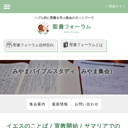
関連サイト
ヘブル的に聖書を学ぶ集会のネットワーク
聖書フォーラムとは
聖書フォーラム信仰告白
みやまバイブルスタディ（みやま集会）
集会案内
最新情報
お問い合わせ
イエスのことば / 宣教開始 / サマリアでの