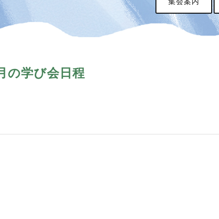
集会案内
月の学び会日程