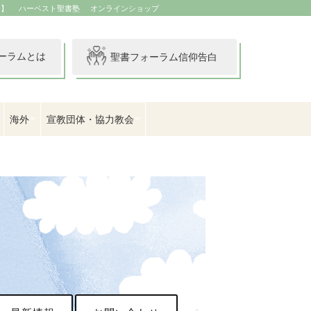
イ】
ハーベスト聖書塾
オンラインショップ
ーラムとは
聖書フォーラム信仰告白
海外
宣教団体・協力教会