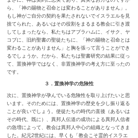
ら、「神の賜物と召命とは変わることがありません」。
もし神がご自分の契約を果たされないでイスラエルを見
捨てられた、あるいはその役割をまるまる教会に引き渡
してしまったなら、私たちはアブラハムに、イサク、ヤ
コブに、旧約聖書の聖徒たちに、「神の賜物と召命とは
変わることがありません」と胸を張って言うことができ
るでしょうか。だから、私たちは聖書研究の結果に従っ
て、置換神学ではなく、非置換神学の考え方に至ったの
です。
３．置換神学の危険性
次に、置換神学が孕んでいる危険性を取り上げたいと思
います。そのためには、置換神学の歴史を少し振り返る
ことが良いでしょう。使徒たちの時代の直後（あるいは
その時代、既に）、異邦人伝道の成功による異邦人信者
の急増によって、教会は異邦人中心の組織となってきま
した。紀元2世紀には、早くも「教会こそ霊的イスラエ