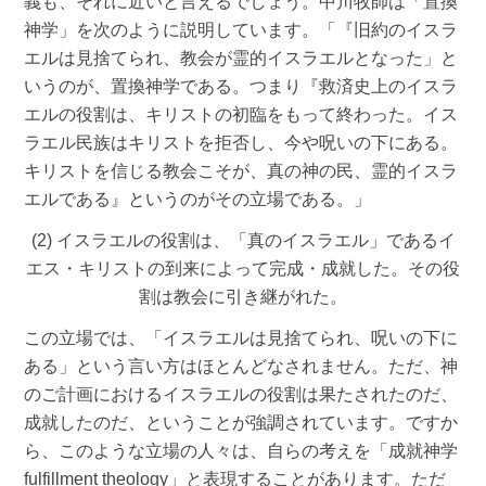
義も、それに近いと言えるでしょう。中川牧師は「置換
神学」を次のように説明しています。「『旧約のイスラ
エルは見捨てられ、教会が霊的イスラエルとなった」と
いうのが、置換神学である。つまり『救済史上のイスラ
エルの役割は、キリストの初臨をもって終わった。イス
ラエル民族はキリストを拒否し、今や呪いの下にある。
キリストを信じる教会こそが、真の神の民、霊的イスラ
エルである』というのがその立場である。」
(2) イスラエルの役割は、「真のイスラエル」であるイ
エス・キリストの到来によって完成・成就した。その役
割は教会に引き継がれた。
この立場では、「イスラエルは見捨てられ、呪いの下に
ある」という言い方はほとんどなされません。ただ、神
のご計画におけるイスラエルの役割は果たされたのだ、
成就したのだ、ということが強調されています。ですか
ら、このような立場の人々は、自らの考えを「成就神学
fulfillment theology」と表現することがあります。ただ