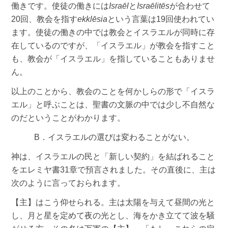
働きです。使徒の働きには
Israēl
と
Israēlitēs
が合わせて
20回、教会を指す
ekklēsia
という言葉は19回使われてい
ます。使徒の働きの中では教会とイスラエルが同時に存
在しているのですが、「イスラエル」が教会を指すこと
も、教会が「イスラエル」を指していることもありませ
ん。
以上のことから、教会のことを何かしらの形で「イスラ
エル」と呼ぶことは、聖書の文脈の中では少し不自然な
のだということがわかります。
B．イスラエルの選びは変わることがない。
神は、イスラエルの民と「新しい契約」を結ばれること
をエレミヤ書31章で預言されました。その直後に、主は
次のように言っておられます。
【主】はこう仰せられる。主は太陽を与えて昼間の光と
し、月と星を定めて夜の光とし、海をかき立てて波を騒