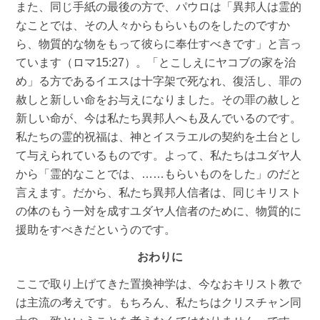
また、同じ手紙の最後の方で、パウロは「異邦人は霊的
なことでは、その人々からもらいものをしたのですか
ら、物質的な物をもって彼らに奉仕すべきです」と言っ
ています（ロマ15:27）。「とこしえにヤコブの家を治
め」る方であるイエスは十字架で死なれ、復活し、罪の
赦しと新しい命をお与えになりました。その罪の赦しと
新しい命が、今は私たち異邦人へも及んでいるのです。
私たちの霊的祝福は、神とイスラエルの契約を土台とし
て与えられているものです。よって、私たちはユダヤ人
から「霊的なことでは、……もらいものをした」のだと
言えます。だから、私たち異邦人信者は、同じキリスト
の体のもう一対を成すユダヤ人信者のために、物質的に
援助をすべきだというのです。
おわりに
ここで取り上げてきた置換神学は、今なおキリスト教で
は主流の考えです。もちろん、私たちはクリスチャン同