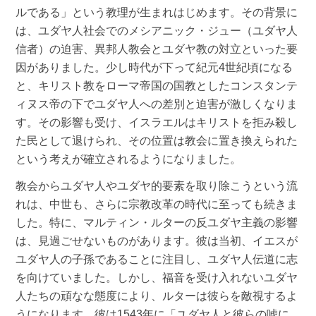
ルである」という教理が生まれはじめます。その背景に
は、ユダヤ人社会でのメシアニック・ジュー（ユダヤ人
信者）の迫害、異邦人教会とユダヤ教の対立といった要
因がありました。少し時代が下って紀元4世紀頃になる
と、キリスト教をローマ帝国の国教としたコンスタンテ
ィヌス帝の下でユダヤ人への差別と迫害が激しくなりま
す。その影響も受け、イスラエルはキリストを拒み殺し
た民として退けられ、その位置は教会に置き換えられた
という考えが確立されるようになりました。
教会からユダヤ人やユダヤ的要素を取り除こうという流
れは、中世も、さらに宗教改革の時代に至っても続きま
した。特に、マルティン・ルターの反ユダヤ主義の影響
は、見過ごせないものがあります。彼は当初、イエスが
ユダヤ人の子孫であることに注目し、ユダヤ人伝道に志
を向けていました。しかし、福音を受け入れないユダヤ
人たちの頑なな態度により、ルターは彼らを敵視するよ
うになります。彼は1543年に「ユダヤ人と彼らの嘘に