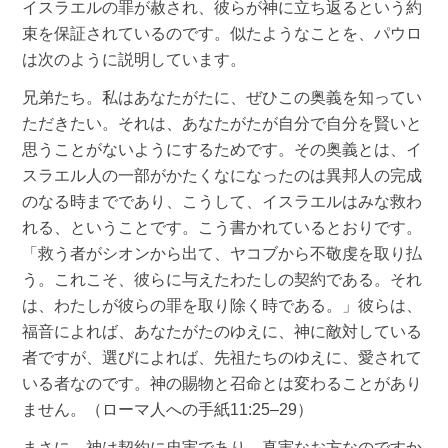
イスラエルの罪が赦され、彼らが神に立ち返るという約
束を保証されているのです。似たようなことを、パウロ
は次のように説明しています。
兄弟たち。私はあなたがたに、ぜひこの奥義を知ってい
ただきたい。それは、あなたがたが自分で自分を賢いと
思うことがないようにするためです。その奥義とは、イ
スラエル人の一部がかたくなになったのは異邦人の完成
のなる時までであり、こうして、イスラエルはみな救わ
れる、ということです。こう書かれているとおりです。
「救う者がシオンから出て、ヤコブから不敬虔を取り払
う。これこそ、彼らに与えたわたしの契約である。それ
は、わたしが彼らの罪を取り除く時である。」彼らは、
福音によれば、あなたがたのゆえに、神に敵対している
者ですが、選びによれば、先祖たちのゆえに、愛されて
いる者なのです。神の賜物と召命とは変わることがあり
ません。（ローマ人への手紙11:25–29）
まさに、神は契約に忠実であり、真実なお方なのですか