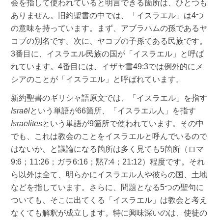
会を指して使われていると明言できる箇所は、ひとつも
ありません。旧約聖書の中では、「イスラエル」は4つ
の意味を持っています。まず、アブラハムの孫であるヤ
コブの別名です。次に、ヤコブの子孫である民族です。
3番目に、イスラエル民族の国が「イスラエル」と呼ば
れています。4番目には、イザヤ書49:3では例外的にメ
シアのことが「イスラエル」と呼ばれています。
新約聖書のギリシャ語原文では、「イスラエル」を指す
Israēl
という単語が66箇所、「イスラエル人」を指す
Israēlitēs
という単語が9箇所で使われています。その中
でも、これは教会のことをイスラエルと呼んでいるので
はないか、と議論になる箇所は多く見ても5箇所（ロマ
9:6；11:26；ガラ6:16；黙7:4；21:12）程度です。それ
ら以外は全て、明らかにイスラエル人や彼らの国、土地
などを指しています。さらに、問題となる5つの聖句に
ついても、そこに出てくる「イスラエル」は教会と考え
なくても解釈が成立します。特に興味深いのは、使徒の