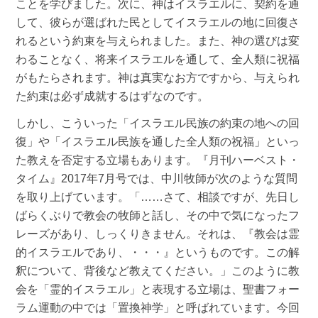
ことを学びました。次に、神はイスラエルに、契約を通
して、彼らが選ばれた民としてイスラエルの地に回復さ
れるという約束を与えられました。また、神の選びは変
わることなく、将来イスラエルを通して、全人類に祝福
がもたらされます。神は真実なお方ですから、与えられ
た約束は必ず成就するはずなのです。
しかし、こういった「イスラエル民族の約束の地への回
復」や「イスラエル民族を通した全人類の祝福」といっ
た教えを否定する立場もあります。『月刊ハーベスト・
タイム』2017年7月号では、中川牧師が次のような質問
を取り上げています。「……さて、相談ですが、先日し
ばらくぶりで教会の牧師と話し、その中で気になったフ
レーズがあり、しっくりきません。それは、『教会は霊
的イスラエルであり、・・・』というものです。この解
釈について、背後など教えてください。」このように教
会を「霊的イスラエル」と表現する立場は、聖書フォー
ラム運動の中では「置換神学」と呼ばれています。今回