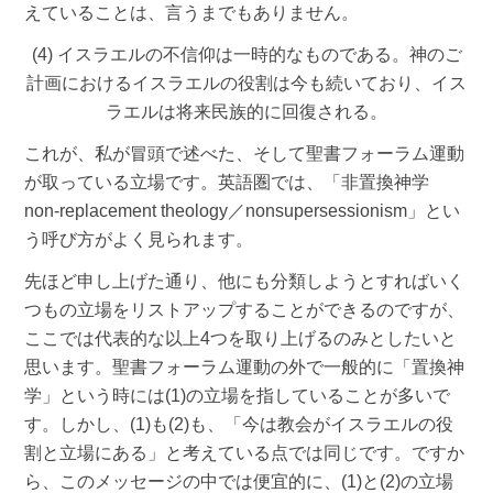
えていることは、言うまでもありません。
(4) イスラエルの不信仰は一時的なものである。神のご
計画におけるイスラエルの役割は今も続いており、イス
ラエルは将来民族的に回復される。
これが、私が冒頭で述べた、そして聖書フォーラム運動
が取っている立場です。英語圏では、「非置換神学
non-replacement theology／nonsupersessionism」とい
う呼び方がよく見られます。
先ほど申し上げた通り、他にも分類しようとすればいく
つもの立場をリストアップすることができるのですが、
ここでは代表的な以上4つを取り上げるのみとしたいと
思います。聖書フォーラム運動の外で一般的に「置換神
学」という時には(1)の立場を指していることが多いで
す。しかし、(1)も(2)も、「今は教会がイスラエルの役
割と立場にある」と考えている点では同じです。ですか
ら、このメッセージの中では便宜的に、(1)と(2)の立場