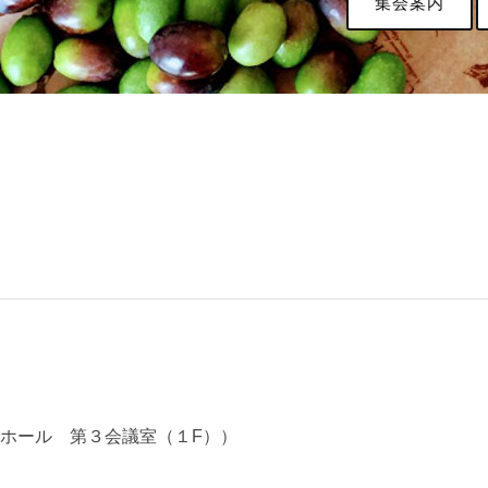
集会案内
民ホール 第３会議室（１F））