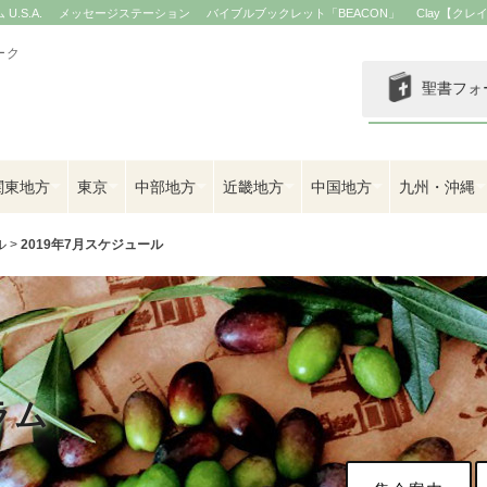
.S.A.
メッセージステーション
バイブルブックレット「BEACON」
Clay【クレ
ーク
聖書フォ
関東地方
東京
中部地方
近畿地方
中国地方
九州・沖縄
ル
>
2019年7月スケジュール
ラム