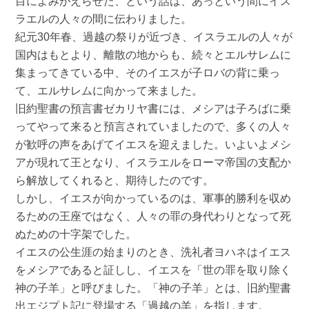
目によみがえらせた、という話は、あっという間にイス
ラエルの人々の間に伝わりました。
紀元30年春、過越の祭りが近づき、イスラエルの人々が
国内はもとより、離散の地からも、続々とエルサレムに
集まってきている中、そのイエスが子ロバの背に乗っ
て、エルサレムに向かって来ました。
旧約聖書の預言書ゼカリヤ書には、メシアは子ろばに乗
ってやって来ると預言されていましたので、多くの人々
が歓呼の声をあげてイエスを迎えました。いよいよメシ
アが現れて王となり、イスラエルをローマ帝国の支配か
ら解放してくれると、期待したのです。
しかし、イエスが向かっているのは、軍事的勝利を収め
るための王座ではなく、人々の罪の身代わりとなって死
ぬための十字架でした。
イエスの公生涯の始まりのとき、洗礼者ヨハネはイエス
をメシアであると証しし、イエスを「世の罪を取り除く
神の子羊」と呼びました。「神の子羊」とは、旧約聖書
出エジプト記に登場する「過越の羊」を指します。