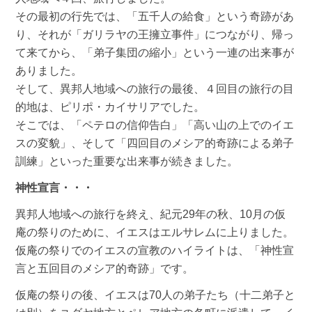
その最初の行先では、「五千人の給食」という奇跡があ
り、それが「ガリラヤの王擁立事件」につながり、帰っ
て来てから、「弟子集団の縮小」という一連の出来事が
ありました。
そして、異邦人地域への旅行の最後、４回目の旅行の目
的地は、ピリポ・カイサリアでした。
そこでは、「ペテロの信仰告白」「高い山の上でのイエ
スの変貌」、そして「四回目のメシア的奇跡による弟子
訓練」といった重要な出来事が続きました。
神性宣言・・・
異邦人地域への旅行を終え、紀元29年の秋、10月の仮
庵の祭りのために、イエスはエルサレムに上りました。
仮庵の祭りでのイエスの宣教のハイライトは、「神性宣
言と五回目のメシア的奇跡」です。
仮庵の祭りの後、イエスは70人の弟子たち（十二弟子と