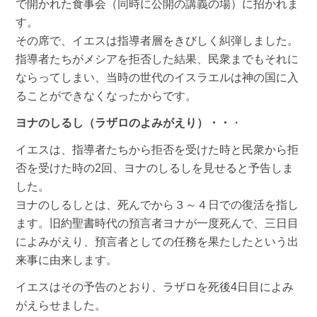
で開かれた食事会（同時に公開の講義の場）に招かれま
す。
その席で、イエスは指導者層をきびしく糾弾しました。
指導者たちがメシアを拒否した結果、民衆までもそれに
ならってしまい、当時の世代のイスラエルは神の国に入
ることができなくなったからです。
ヨナのしるし（ラザロのよみがえり）・・
・
イエスは、指導者たちから拒否を受けた時と民衆から拒
否を受けた時の2回、ヨナのしるしを見せると予告しま
した。
ヨナのしるしとは、死んでから３～４日での復活を指し
ます。旧約聖書時代の預言者ヨナが一度死んで、三日目
によみがえり、預言者としての任務を果たしたという出
来事に由来します。
イエスはその予告のとおり、ラザロを死後4日目によみ
がえらせました。