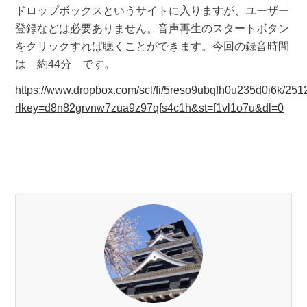
ドロップボックスというサイトに入りますが、ユーザー
登録などは必要ありません。音声再生のスタートボタン
をクリックすれば聴くことができます。今回の録音時間
は 約44分 です。
https://www.dropbox.com/scl/fi/5reso9ubqfh0u235d0i6k/25
rlkey=d8n82grvnw7zua9z97qfs4c1h&st=f1vl1o7u&dl=0