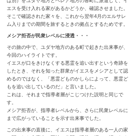
は別）をユダヤ地方とペレア地方の各町に派遣して、イ
エスを受け入れる家があるかどうか、確認させました。
そこで確認された家々を、これから翌年4月のエルサレ
ム入りまでの期間を旅するときの拠点とするためです。
メシア拒否が民衆レベルに浸透・・・
その旅の中で、ユダヤ地方のある町で起きた出来事が、
今回のハイライトです。
イエスが口をきけなくする悪霊を追い出すという奇跡を
したとき、それを知った群衆がイエスをメシアとして認
めるのではなく、「悪霊どものかしらによって、悪霊ど
もを追い出しているのだ」と言いました。
これは、それまで指導者層がこじつけた説明と同じで
す。
メシア拒否が、指導者レベルから、さらに民衆レベルに
まで広がっていることを示す出来事でした。
この出来事の直後に、イエスは指導者層のある一人の家