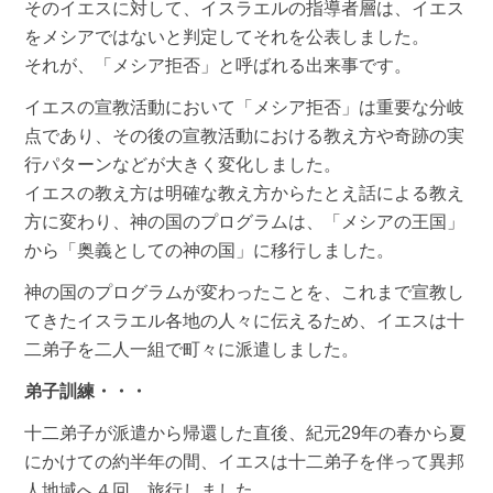
そのイエスに対して、イスラエルの指導者層は、イエス
をメシアではないと判定してそれを公表しました。
それが、「メシア拒否」と呼ばれる出来事です。
イエスの宣教活動において「メシア拒否」は重要な分岐
点であり、その後の宣教活動における教え方や奇跡の実
行パターンなどが大きく変化しました。
イエスの教え方は明確な教え方からたとえ話による教え
方に変わり、神の国のプログラムは、「メシアの王国」
から「奥義としての神の国」に移行しました。
神の国のプログラムが変わったことを、これまで宣教し
てきたイスラエル各地の人々に伝えるため、イエスは十
二弟子を二人一組で町々に派遣しました。
弟子訓練・・・
十二弟子が派遣から帰還した直後、紀元29年の春から夏
にかけての約半年の間、イエスは十二弟子を伴って異邦
人地域へ４回、旅行しました。