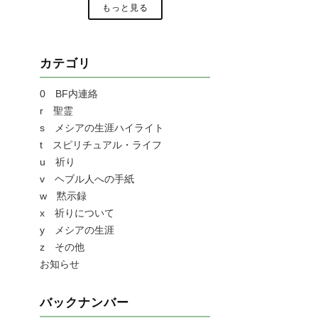
もっと見る
カテゴリ
0 BF内連絡
r 聖霊
s メシアの生涯ハイライト
t スピリチュアル・ライフ
u 祈り
v ヘブル人への手紙
w 黙示録
x 祈りについて
y メシアの生涯
z その他
お知らせ
バックナンバー