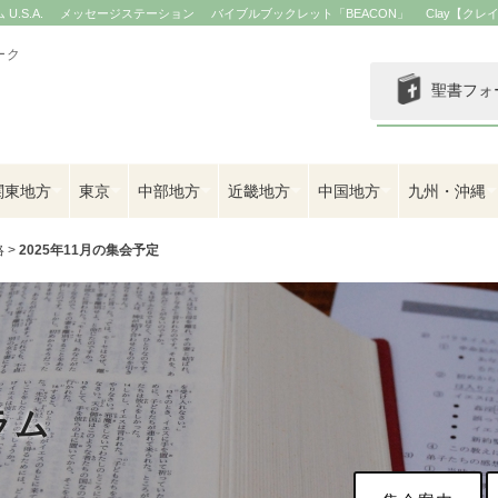
.S.A.
メッセージステーション
バイブルブックレット「BEACON」
Clay【クレ
ーク
聖書フォ
関東地方
東京
中部地方
近畿地方
中国地方
九州・沖縄
絡
>
2025年11月の集会予定
ラム