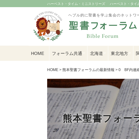
ハーベスト・タイム・ミニストリーズ
ハーベスト・タイム U
ヘブル的に聖書を学ぶ集会のネットワ
HOME
フォーラム共通
北海道
東北地方
HOME
>
熊本聖書フォーラムの最新情報
>
0 BF内連
熊本聖書フォー