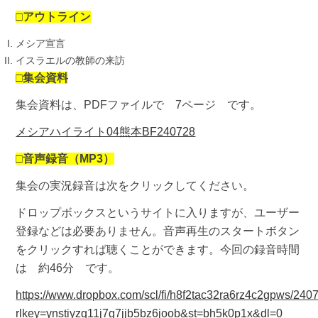
□アウトライン
メシア宣言
イスラエルの教師の来訪
□集会資料
集会資料は、PDFファイルで 7ページ です。
メシアハイライト04熊本BF240728
□
音声録音（MP3）
集会の実況録音は次をクリックしてください。
ドロップボックスというサイトに入りますが、ユーザー
登録などは必要ありません。音声再生のスタートボタン
をクリックすれば聴くことができます。今回の録音時間
は 約46分 です。
https://www.dropbox.com/scl/fi/h8f2tac32ra6rz4c2gpws/24
rlkey=ynstiyzq11j7g7jjb5bz6joob&st=bh5k0p1x&dl=0