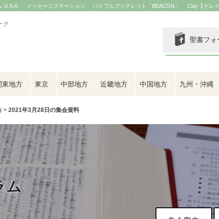
.S.A.
メッセージステーション
バイブルブックレット「BEACON」
Clay【クレ
ーク
聖書フォ
関東地方
東京
中部地方
近畿地方
中国地方
九州・沖縄
絡
>
2021年3月28日の集会資料
ラム