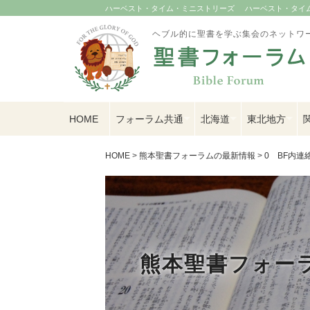
ハーベスト・タイム・ミニストリーズ
ハーベスト・タイム U
ヘブル的に聖書を学ぶ集会のネットワ
HOME
フォーラム共通
北海道
東北地方
HOME
>
熊本聖書フォーラムの最新情報
>
0 BF内連
熊本聖書フォー