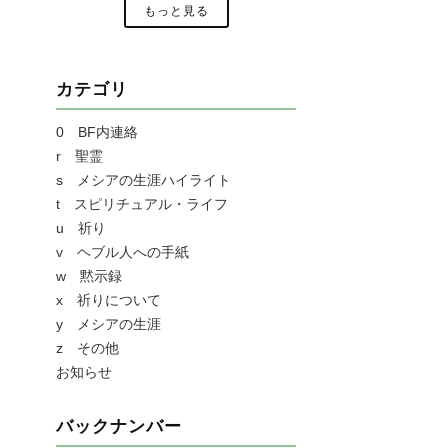
もっと見る
カテゴリ
0 BF内連絡
r 聖霊
s メシアの生涯ハイライト
t スピリチュアル・ライフ
u 祈り
v ヘブル人への手紙
w 黙示録
x 祈りについて
y メシアの生涯
z その他
お知らせ
バックナンバー