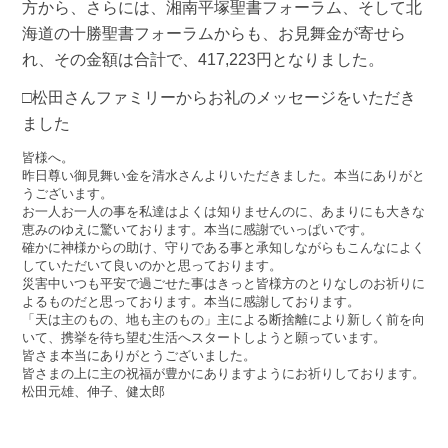
方から、さらには、湘南平塚聖書フォーラム、そして北
海道の十勝聖書フォーラムからも、お見舞金が寄せら
れ、その金額は合計で、417,223円となりました。
□松田さんファミリーからお礼のメッセージをいただき
ました
皆様へ。
昨日尊い御見舞い金を清水さんよりいただきました。本当にありがと
うございます。
お一人お一人の事を私達はよくは知りませんのに、あまりにも大きな
恵みのゆえに驚いております。本当に感謝でいっぱいです。
確かに神様からの助け、守りである事と承知しながらもこんなによく
していただいて良いのかと思っております。
災害中いつも平安で過ごせた事はきっと皆様方のとりなしのお祈りに
よるものだと思っております。本当に感謝しております。
「天は主のもの、地も主のもの」主による断捨離により新しく前を向
いて、携挙を待ち望む生活へスタートしようと願っています。
皆さま本当にありがとうございました。
皆さまの上に主の祝福が豊かにありますようにお祈りしております。
松田元雄、伸子、健太郎