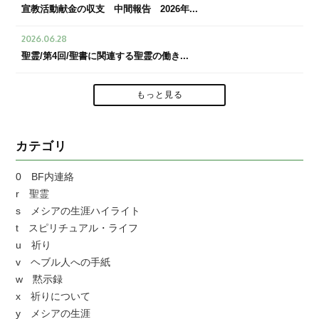
宣教活動献金の収支 中間報告 2026年...
2026.06.28
聖霊/第4回/聖書に関連する聖霊の働き...
もっと見る
カテゴリ
0 BF内連絡
r 聖霊
s メシアの生涯ハイライト
t スピリチュアル・ライフ
u 祈り
v ヘブル人への手紙
w 黙示録
x 祈りについて
y メシアの生涯