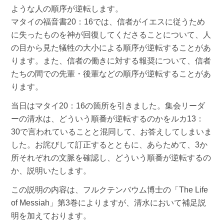
ような人の順序が逆転します。
マタイの福音書20：16では、信者がイエスに従うため
に失ったものを神が回復してくださることについて、人
の目から見た犠牲の大小による順序が逆転することがあ
ります。また、信者の働きに対する報奨について、信者
たちの間での先輩・後輩などの順序が逆転することがあ
ります。
当日はマタイ20：16の箇所を引きました。集会リーダ
ーの清水は、どういう順番が逆転するのかをルカ13：
30で言われていることと混同して、お答えしてしまいま
した。お詫びして訂正するとともに、あらためて、3か
所それぞれの文脈を確認し、どういう順番が逆転するの
か、説明いたします。
この説明の内容は、フルクテンバウム博士の「The Life
of Messiah」第3巻によりますが、清水において補足説
明を加えております。