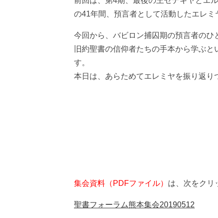
前回は、第4期、最後の王ゼデキヤとエ
の41年間、預言者として活動したエレ
今回から、バビロン捕囚期の預言者のひ
旧約聖書の信仰者たちの手本から学ぶと
す。
本日は、あらためてエレミヤを振り返り
集会資料（PDFファイル）
は、次をクリ
聖書フォーラム熊本集会20190512