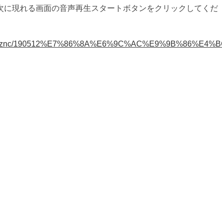
次に現れる画面の音声再生スタートボタンをクリックしてくだ
d7zx0nbznc/190512%E7%86%8A%E6%9C%AC%E9%9B%86%E4%