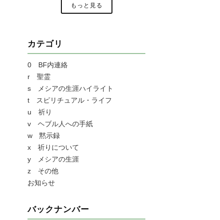
で
もっと見る
カテゴリ
0 BF内連絡
r 聖霊
s メシアの生涯ハイライト
t スピリチュアル・ライフ
u 祈り
v ヘブル人への手紙
w 黙示録
x 祈りについて
y メシアの生涯
z その他
お知らせ
バックナンバー