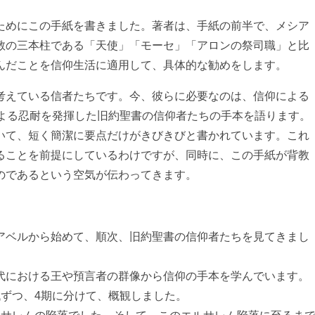
ためにこの手紙を書きました。著者は、手紙の前半で、メシア
教の三本柱である「天使」「モーセ」「アロンの祭司職」と比
んだことを信仰生活に適用して、具体的な勧めをします。
考えている信者たちです。今、彼らに必要なのは、信仰による
による忍耐を発揮した旧約聖書の信仰者たちの手本を語ります。
いて、短く簡潔に要点だけがきびきびと書かれています。これ
ることを前提にしているわけですが、同時に、この手紙が背教
のであるという空気が伝わってきます。
アベルから始めて、順次、旧約聖書の信仰者たちを見てきまし
代における王や預言者の群像から信仰の手本を学んでいます。
代ずつ、4期に分けて、概観しました。