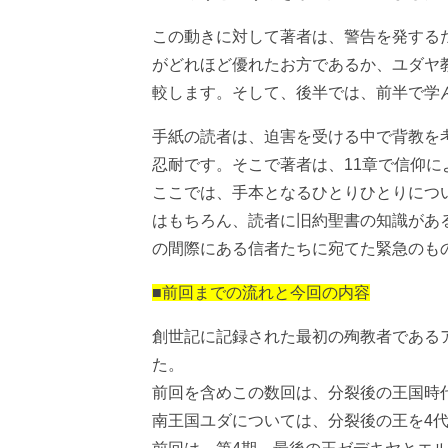
この動きに対して著者は、警告を発する
がどれほど優れたお方であるか、ユダヤ
較します。そして、後半では、前半で学
手紙の読者は、迫害を受ける中で背教を
忍耐です。そこで著者は、11章で信仰
ここでは、手本となるひとりひとりにつ
はもちろん、読者に旧約聖書の知識があ
の間際にある信者たちに宛てた緊急のも
■前回までの流れと今回の内容
創世記に記録された最初の殉教者である
た。
前回を含めこの数回は、分裂後の王国時
南王国ユダについては、分裂後の王を4