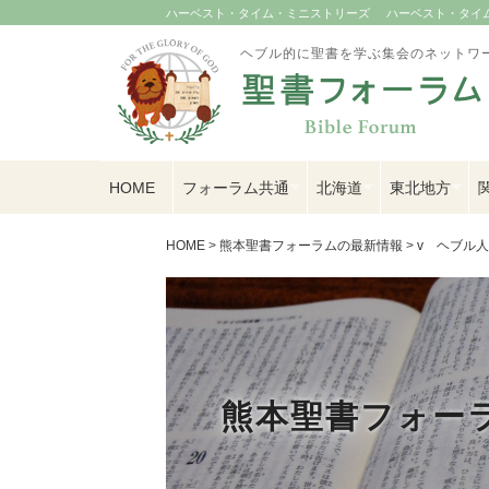
ハーベスト・タイム・ミニストリーズ
ハーベスト・タイム U
ヘブル的に聖書を学ぶ集会のネットワ
HOME
フォーラム共通
北海道
東北地方
HOME
>
熊本聖書フォーラムの最新情報
>
v ヘブル
熊本聖書フォー