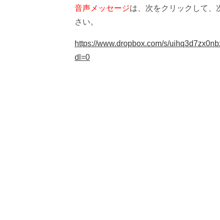
音声メッセージ
は、次をクリックして、
さい。
https://www.dropbox.com/s/uihq3
dl=0