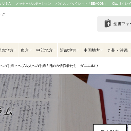
.S.A.
メッセージステーション
バイブルブックレット「BEACON」
Clay【クレ
ーク
聖書フォ
関東地方
東京
中部地方
近畿地方
中国地方
九州・沖縄
人への手紙
>
へブル人への手紙 / 旧約の信仰者たち ダニエル①
ラム