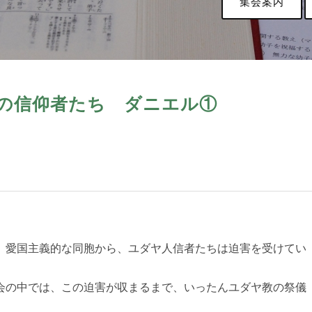
集会案内
約の信仰者たち ダニエル①
、愛国主義的な同胞から、ユダヤ人信者たちは迫害を受けてい
会の中では、この迫害が収まるまで、いったんユダヤ教の祭儀
。