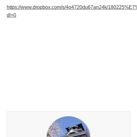
https://www.dropbox.com/s/4o4720du67an24k/180
dl=0