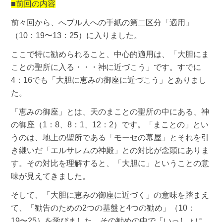
■前回の内容
前々回から、へブル人への手紙の第二区分「適用」
（
10
：
19
〜
13
：
25
）に入りました。
ここで特に勧められること、中心的適用は、「大胆にま
ことの聖所に入る・・・神に近づこう」です。すでに
4
：
16
でも「大胆に恵みの御座に近づこう」とありまし
た。
「恵みの御座」とは、天のまことの聖所の中にある、神
の御座（
1
：
8
、
8
：
1
、
12
：
2
）です。「まことの」とい
うのは、地上の聖所である「モーセの幕屋」とそれを引
き継いだ「エルサレムの神殿」との対比が念頭にありま
す。その対比を理解すると、「大胆に」ということの意
味が見えてきました。
そして、「大胆に恵みの御座に近づく」の意味を踏まえ
て、「勧告のための2つの基盤と4つの勧め」（10：
19〜25）を学びました。その勧めの中で「いっしょに