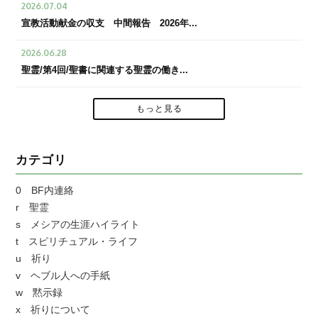
2026.07.04
宣教活動献金の収支 中間報告 2026年...
2026.06.28
聖霊/第4回/聖書に関連する聖霊の働き...
もっと見る
カテゴリ
0 BF内連絡
r 聖霊
s メシアの生涯ハイライト
t スピリチュアル・ライフ
u 祈り
v ヘブル人への手紙
w 黙示録
x 祈りについて