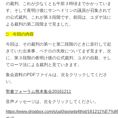
の裁判、これが少なくとも午前３時頃までかかっていま
す。そして夜明け後にサンヘドリンの議員が召集されて
の公式裁判、これが第３段階です。前回は、ユダヤ法に
よる裁判の第二段階まで見ました。
□ 今回の内容
今回は、その裁判の第一と第二段階のときに並行して起
きていた出来事、ペテロの失敗についてまず見ます。次
に、第３段階の夜明け後の公式裁判、ユダの自殺、そし
てローマ法による裁判と見ていきます。
集会資料のPDFファイルは、次をクリックしてくださ
い。
聖書フォーラム熊本集会20161211
音声メッセージは、次をクリックしてください。
https://www.dropbox.com/s/uq0igoiwtq4thjd/1612