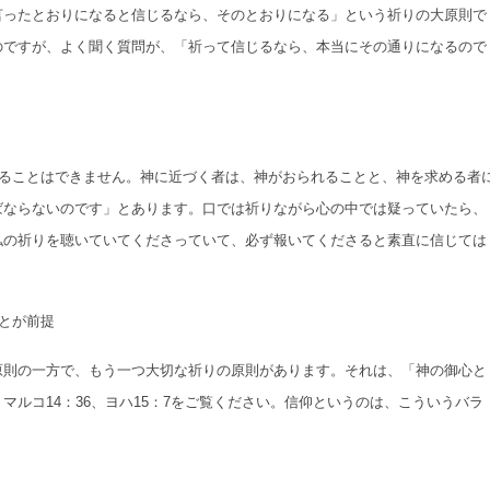
言ったとおりになると信じるなら、そのとおりになる」という祈りの大原則で
のですが、よく聞く質問が、「祈って信じるなら、本当にその通りになるので
れることはできません。神に近づく者は、神がおられることと、神を求める者
ばならないのです」とあります。口では祈りながら心の中では疑っていたら、
私の祈りを聴いていてくださっていて、必ず報いてくださると素直に信じては
とが前提
原則の一方で、もう一つ大切な祈りの原則があります。それは、「神の御心と
ルコ14：36、ヨハ15：7をご覧ください。信仰というのは、こういうバラ