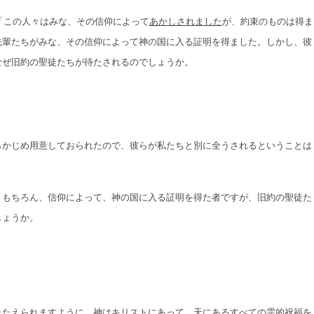
。「この人々はみな、その信仰によって
あかしされました
が、約束のものは得ま
先輩たちがみな、その信仰によって神の国に入る証明を得ました。しかし、彼
なぜ旧約の聖徒たちが待たされるのでしょうか。
らかじめ用意しておられたので、彼らが私たちと別に全うされるということは
、もちろん、信仰によって、神の国に入る証明を得た者ですが、旧約の聖徒た
しょうか。
たたえられますように。神はキリストにあって、天にあるすべての霊的祝福を