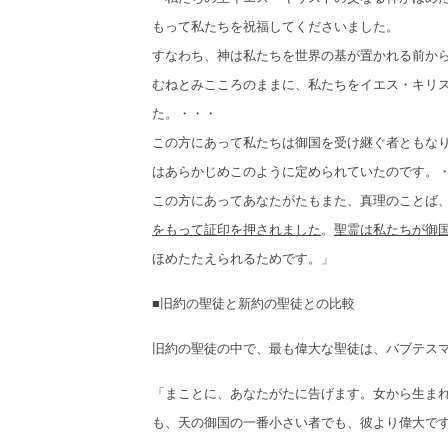
もって私たちを祝福してくださいました。
すなわち、神は私たちを世界の基が置かれる前か
むねとみこころのままに、私たちをイエス・キリ
た。・・・
この方にあって私たちは御国を受け継ぐ者ともな
はあらかじめこのように定められていたのです。
この方にあってあなたがたもまた、真理のことば
をもって証印を押されました
。
聖霊は私たちが御
ほめたたえられるためです。」
■旧約の聖徒と新約の聖徒との比較
旧約の聖徒の中で、最も偉大な聖徒は、バブテス
「まことに、あなたがたに告げます。女から生ま
も、天の御国の一番小さい者でも、彼より偉大です。