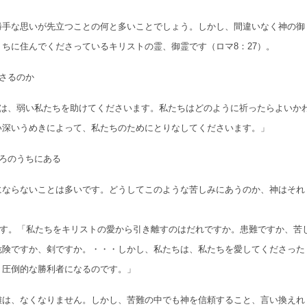
勝手な思いが先立つことの何と多いことでしょう。しかし、間違いなく神の御
ちに住んでくださっているキリストの霊、御霊です（ロマ8：27）。
さるのか
霊は、弱い私たちを助けてくださいます。私たちはどのように祈ったらよいか
い深いうめきによって、私たちのためにとりなしてくださいます。」
ろのうちにある
にならないことは多いです。どうしてこのような苦しみにあうのか、神はそれ
。
います。「私たちをキリストの愛から引き離すのはだれですか。患難ですか、苦
危険ですか、剣ですか。・・・しかし、私たちは、私たちを愛してくださった
、圧倒的な勝利者になるのです。」
難は、なくなりません。しかし、苦難の中でも神を信頼すること、言い換えれ