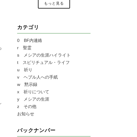
もっと見る
カテゴリ
0 BF内連絡
r 聖霊
わ
s メシアの生涯ハイライト
t スピリチュアル・ライフ
u 祈り
v ヘブル人への手紙
w 黙示録
x 祈りについて
y メシアの生涯
し
z その他
お知らせ
バックナンバー