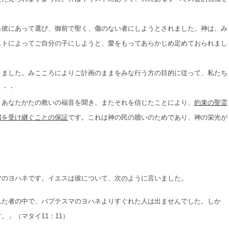
ら彼にあって選び、御前で聖く、傷のない者にしようとされました。神は、み
ストによってご自分の子にしようと、愛をもってあらかじめ定めておられまし
りました。みこころによりご計画のままをみな行う方の目的に従って、私たち
・・・
、あなたがたの救いの福音を聞き、またそれを信じたことにより、
約束の聖霊
国を受け継ぐことの保証
です。これは神の民の贖いのためであり、神の栄光が
マのヨハネです。イエスは彼について、次のように言いました。
れた者の中で、バプテスマのヨハネよりすぐれた人は出ませんでした。しか
」（マタイ11：11）