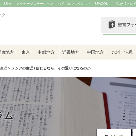
.S.A.
メッセージステーション
バイブルブックレット「BEACON」
Clay【クレ
ーク
聖書フォ
関東地方
東京
中部地方
近畿地方
中国地方
九州・沖縄
の生涯
>
メシアの生涯 / 信じるなら、その通りになるのか
ラム