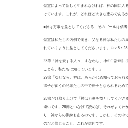
聖霊によって新しく生まれなければ、神の国に入る
けています。これが、どれほど大きな恵みである
■神は万事を益としてくださる、そのゴールは信者
聖霊は私たちの内側で働き、父なる神は私たちの
れていくように益としてくださいます。ロマ8：28
28節「神を愛する人々、すなわち、神のご計画に
ことを、私たちは知っています。」
29節「なぜなら、神は、あらかじめ知っておられ
御子が多くの兄弟たちの中で長子となられるため
28節だけ取り上げて「神は万事を益としてくださ
違いです。29節とつなげて読めば、それがよくわ
り、神からの訓練もあるのです。しかし、その中
のだと信じること、これが信仰です。