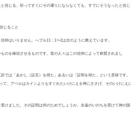
たと信じる、祈ってすぐにその通りにならなくても、すでにそうなったと信じ
信じること
信仰はいりません。へブル11：1〜2は次のように教えています。
いものを確信させるものです。昔の人々はこの信仰によって称賛されまし
直訳では「あかし（証言）を得た」あるいは「証明を得た」という意味です。
よって、アベルはカインよりもすぐれたいけにえを神にささげ、そのいけにえ
を受けました。その証明は何のためでしょうか。永遠のいのちを受けて神の国