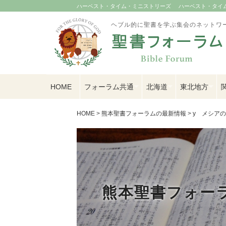
ハーベスト・タイム・ミニストリーズ
ハーベスト・タイム U
ヘブル的に聖書を学ぶ集会のネットワ
HOME
フォーラム共通
北海道
東北地方
HOME
>
熊本聖書フォーラムの最新情報
>
y メシア
熊本聖書フォー