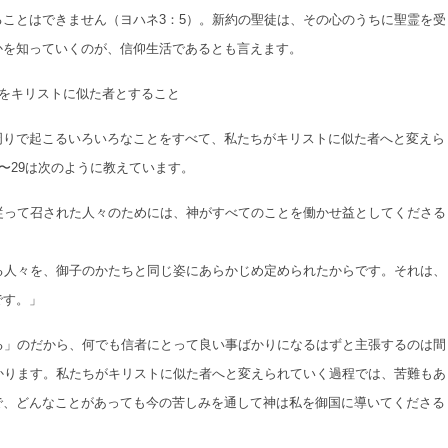
ことはできません（ヨハネ3：5）。新約の聖徒は、その心のうちに聖霊を受
かを知っていくのが、信仰生活であるとも言えます。
をキリストに似た者とすること
周りで起こるいろいろなことをすべて、私たちがキリストに似た者へと変えら
〜29は次のように教えています。
従って召された人々のためには、神がすべてのことを働かせ益としてくださる
る人々を、御子のかたちと同じ姿にあらかじめ定められたからです。それは、
です。」
る」のだから、何でも信者にとって良い事ばかりになるはずと主張するのは間
かります。私たちがキリストに似た者へと変えられていく過程では、苦難もあ
で、どんなことがあっても今の苦しみを通して神は私を御国に導いてくださる