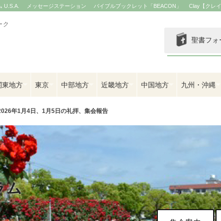
.S.A.
メッセージステーション
バイブルブックレット「BEACON」
Clay【クレ
ーク
聖書フォ
関東地方
東京
中部地方
近畿地方
中国地方
九州・沖縄
2026年1月4日、1月5日の礼拝、集会報告
ラム