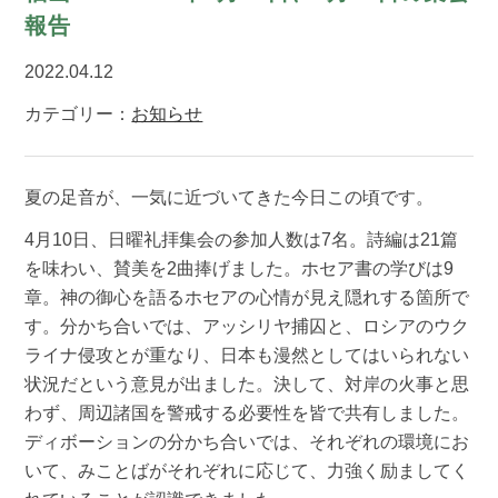
報告
2022.04.12
カテゴリー：
お知らせ
夏の足音が、一気に近づいてきた今日この頃です。
4月10日、日曜礼拝集会の参加人数は7名。詩編は21篇
を味わい、賛美を2曲捧げました。ホセア書の学びは9
章。神の御心を語るホセアの心情が見え隠れする箇所で
す。分かち合いでは、アッシリヤ捕囚と、ロシアのウク
ライナ侵攻とが重なり、日本も漫然としてはいられない
状況だという意見が出ました。決して、対岸の火事と思
わず、周辺諸国を警戒する必要性を皆で共有しました。
ディボーションの分かち合いでは、それぞれの環境にお
いて、みことばがそれぞれに応じて、力強く励ましてく