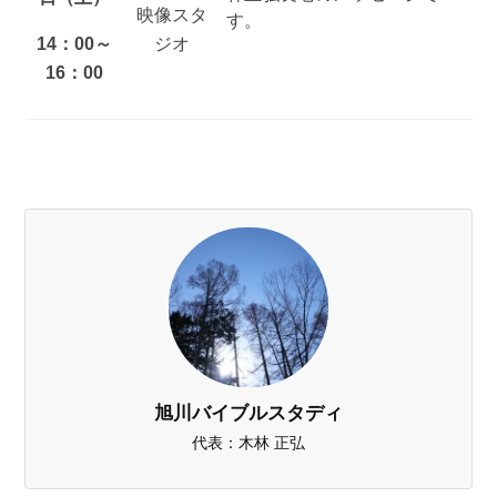
映像スタ
す
。
14：00～
ジオ
16：00
旭川バイブルスタディ
代表：木林 正弘